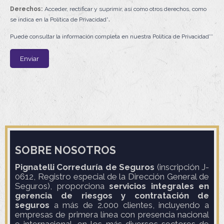
Derechos:
Acceder, rectificar y suprimir, así como otros derechos, como
.
se indica en la
Política de Privacidad*
Puede consultar la información completa en nuestra
Política de Privacidad*
*
SOBRE NOSOTROS
Pignatelli Correduría de Seguros
(inscripción J-
0612, Registro especial de la Dirección General de
Seguros), proporciona
servicios integrales en
gerencia de riesgos y contratación de
seguros
a más de 2.000 clientes, incluyendo a
empresas de primera línea con presencia nacional