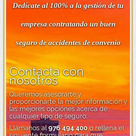
Dedícate al 100% a la gestión de tu
empresa contratando un buen
seguro de accidentes de convenio
Contacta con
nosotros
Queremos asesorarte y
proporcionarte la mejor información y
las mejores opciones acerca de
cualquier tipo de seguro.
Llámanos al
976 494 400
o rellena el
siguiente formulario para que