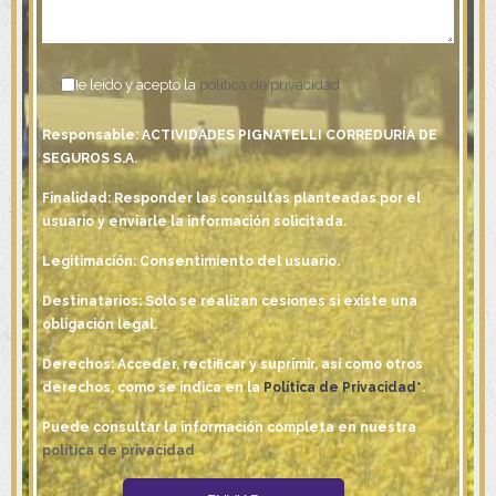
He leído y acepto la
política de privacidad
Responsable: ACTIVIDADES PIGNATELLI CORREDURÍA DE
SEGUROS S.A.
Finalidad: Responder las consultas planteadas por el
usuario y enviarle la información solicitada.
Legitimación: Consentimiento del usuario.
Destinatarios: Solo se realizan cesiones si existe una
obligación legal.
Derechos: Acceder, rectificar y suprimir, así como otros
derechos, como se indica en la
Política de Privacidad*
.
Puede consultar la información completa en nuestra
política de privacidad