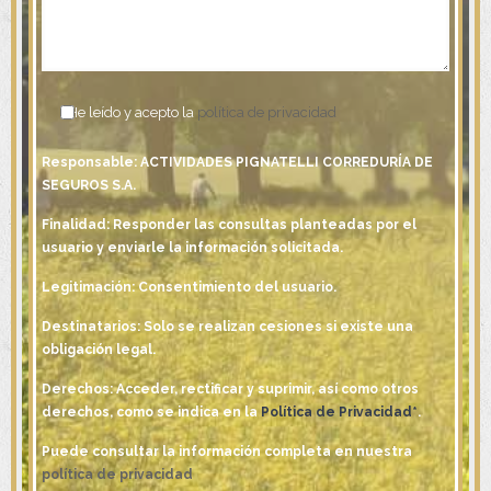
He leído y acepto la
política de privacidad
Responsable: ACTIVIDADES PIGNATELLI CORREDURÍA DE
SEGUROS S.A.
Finalidad: Responder las consultas planteadas por el
usuario y enviarle la información solicitada.
Legitimación: Consentimiento del usuario.
Destinatarios: Solo se realizan cesiones si existe una
obligación legal.
Derechos: Acceder, rectificar y suprimir, así como otros
derechos, como se indica en la
Política de Privacidad*
.
Puede consultar la información completa en nuestra
política de privacidad