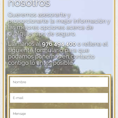
nosotros
Queremos asesorarte y
proporcionarte la mejor información y
las mejores opciones acerca de
cualquier tipo de seguro.
Llámanos al
976 494 400
o rellena el
siguiente formulario para que
podamos ponernos en contacto
contigo lo antes posible.