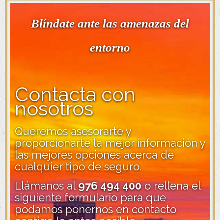
Blíndate ante las amenazas del
entorno
Contacta con
nosotros
Queremos asesorarte y
proporcionarte la mejor información y
las mejores opciones acerca de
cualquier tipo de seguro.
Llámanos al
976 494 400
o rellena el
siguiente formulario para que
podamos ponernos en contacto